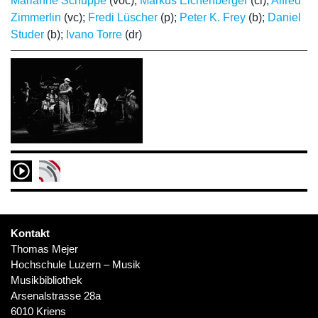
Marianne Schuppe
(voc);
Markus Eichenberger
(cl);
Alfred
Zimmerlin
(vc);
Fredi Lüscher
(p);
Peter K. Frey
(b);
Daniel
Studer
(b);
Ivano Torre
(dr)
Kontakt
Thomas Mejer
Hochschule Luzern – Musik
Musikbibliothek
Arsenalstrasse 28a
6010 Kriens