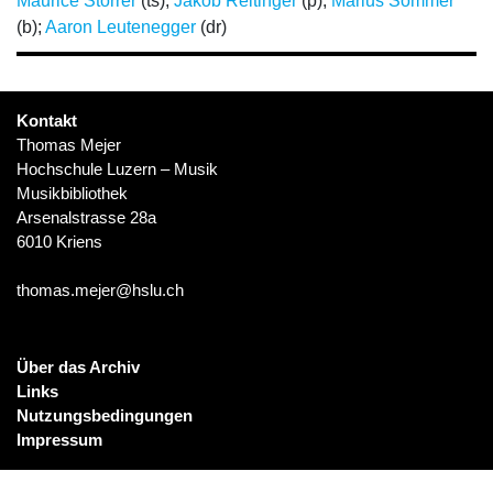
Maurice Storrer
(ts);
Jakob Reitinger
(p);
Marius Sommer
(b);
Aaron Leutenegger
(dr)
Kontakt
Thomas Mejer
Hochschule Luzern – Musik
Musikbibliothek
Arsenalstrasse 28a
6010 Kriens
thomas.mejer@hslu.ch
Über das Archiv
Links
Nutzungsbedingungen
Impressum