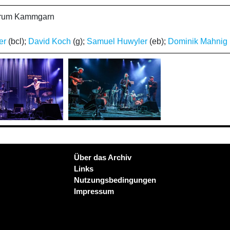
ntrum Kammgarn
er
(bcl);
David Koch
(g);
Samuel Huwyler
(eb);
Dominik Mahnig
Über das Archiv
Links
Nutzungsbedingungen
Impressum