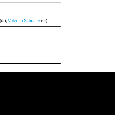
(dr);
Valentin Schuster
(dr)