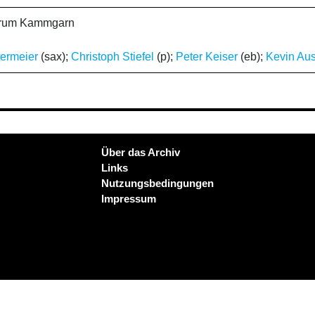
ntrum Kammgarn
termeier
(sax);
Christoph Stiefel
(p);
Peter Keiser
(eb);
Kevin Aus
Über das Archiv
Links
Nutzungsbedingungen
Impressum