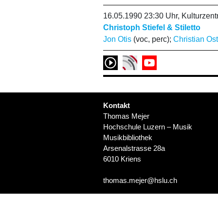
16.05.1990 23:30 Uhr, Kulturze
Christoph Stiefel & Stiletto
Jon Otis
(voc, perc);
Christian Os
Kontakt
Thomas Mejer
Hochschule Luzern – Musik
Musikbibliothek
Arsenalstrasse 28a
6010 Kriens
thomas.mejer@hslu.ch