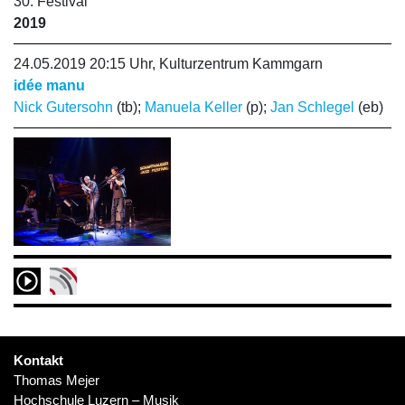
30. Festival
2019
24.05.2019 20:15 Uhr, Kulturzentrum Kammgarn
idée manu
Nick Gutersohn
(tb);
Manuela Keller
(p);
Jan Schlegel
(eb)
Kontakt
Thomas Mejer
Hochschule Luzern – Musik