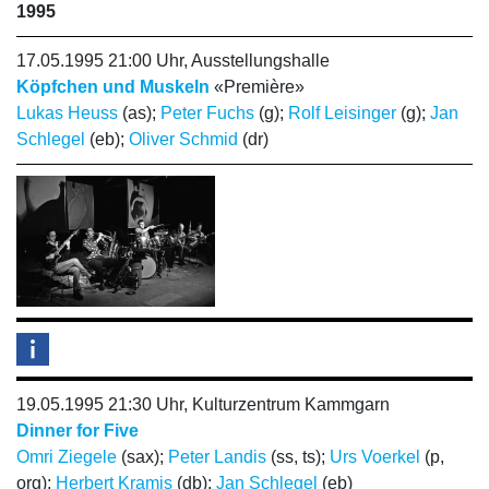
1995
17.05.1995 21:00 Uhr, Ausstellungshalle
Köpfchen und Muskeln
«Première»
Lukas Heuss
(as);
Peter Fuchs
(g);
Rolf Leisinger
(g);
Jan
Schlegel
(eb);
Oliver Schmid
(dr)
19.05.1995 21:30 Uhr, Kulturzentrum Kammgarn
Dinner for Five
Omri Ziegele
(sax);
Peter Landis
(ss, ts);
Urs Voerkel
(p,
org);
Herbert Kramis
(db);
Jan Schlegel
(eb)