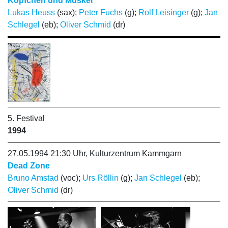
Köpfchen und Muskel
Lukas Heuss
(sax);
Peter Fuchs
(g);
Rolf Leisinger
(g);
Jan
Schlegel
(eb);
Oliver Schmid
(dr)
5. Festival
1994
27.05.1994 21:30 Uhr, Kulturzentrum Kammgarn
Dead Zone
Bruno Amstad
(voc);
Urs Röllin
(g);
Jan Schlegel
(eb);
Oliver Schmid
(dr)