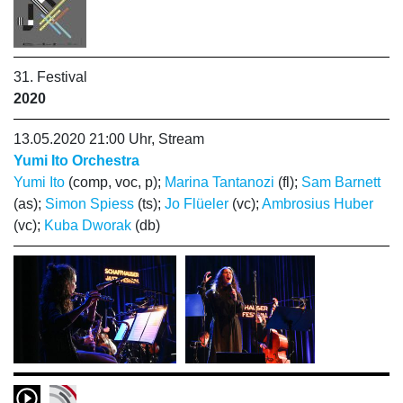
31. Festival
2020
13.05.2020 21:00 Uhr, Stream
Yumi Ito Orchestra
Yumi Ito
(comp, voc, p);
Marina Tantanozi
(fl);
Sam Barnett
(as);
Simon Spiess
(ts);
Jo Flüeler
(vc);
Ambrosius Huber
(vc);
Kuba Dworak
(db)