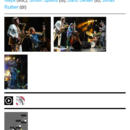
Naya
(voc);
Simon Spiess
(ts);
Bänz Oester
(b);
Jonas
Ruther
(dr)