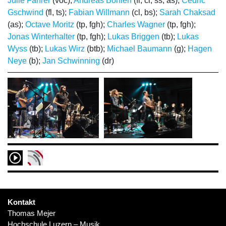
Julie Fahrer
(voc);
Andreas Böhlen
(fl, cl, ss, as);
Cédric
Gschwind
(fl, ts);
Fabian Willmann
(cl, bs);
Sarah Chaksad
(as);
Octave Moritz
(tp, fgh);
Charles Wagner
(tp, fgh);
Jonas Winterhalter
(tp, fgh);
Lukas Briggen
(tb);
Lukas
Wyss
(tb);
Lukas Wirz
(btb);
Michael Baumann
(g);
Hagen
Neye
(b);
Jan Schwinning
(dr)
Kontakt
Thomas Mejer
Hochschule Luzern – Musik