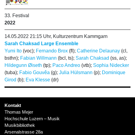
33. Festival
2022
14.05.2022 21:15 Uhr, Kulturzentrum Kammgarn
Sarah Chaksad Large Ensemble
Yumi Ito
(voc);
Fernando Brox
(fl);
Catherine Delaunay
(cl,
bsthn);
Fabian Willmann
(bcl, ts);
Sarah Chaksad
(ss, as);
Hildegunn Øiseth
(tp);
Paco Andreo
(vtb);
Sophia Nidecker
(tuba);
Fabio Gouvêa
(g);
Julia Hülsmann
(p);
Dominique
Girod
(b);
Eva Klesse
(dr)
Kontakt
Thomas Mejer
Hochschule Luzern – Musik
Musikbibliothek
Arsenalstrasse 28a