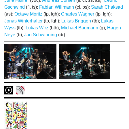
Julie Fahrer
(voc);
Andreas Böhlen
(fl, cl, ss, as);
Cédric
Gschwind
(fl, ts);
Fabian Willmann
(cl, bs);
Sarah Chaksad
(as);
Octave Moritz
(tp, fgh);
Charles Wagner
(tp, fgh);
Jonas Winterhalter
(tp, fgh);
Lukas Briggen
(tb);
Lukas
Wyss
(tb);
Lukas Wirz
(btb);
Michael Baumann
(g);
Hagen
Neye
(b);
Jan Schwinning
(dr)