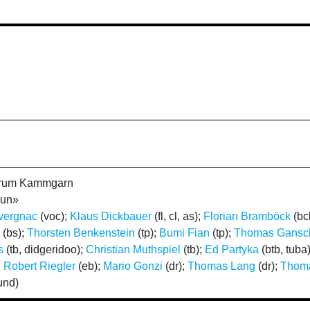
ntrum Kammgarn
Fun»
vergnac
(voc);
Klaus Dickbauer
(fl, cl, as);
Florian Bramböck
(bcl
(bs);
Thorsten Benkenstein
(tp);
Bumi Fian
(tp);
Thomas Gansc
s
(tb, didgeridoo);
Christian Muthspiel
(tb);
Ed Partyka
(btb, tuba
;
Robert Riegler
(eb);
Mario Gonzi
(dr);
Thomas Lang
(dr);
Thoma
und)