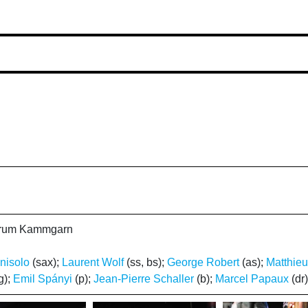
ntrum Kammgarn
nisolo
(sax);
Laurent Wolf
(ss, bs);
George Robert
(as);
Matthieu
g);
Emil Spányi
(p);
Jean-Pierre Schaller
(b);
Marcel Papaux
(dr)