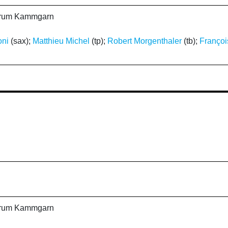
ntrum Kammgarn
oni
(sax);
Matthieu Michel
(tp);
Robert Morgenthaler
(tb);
Franço
ntrum Kammgarn