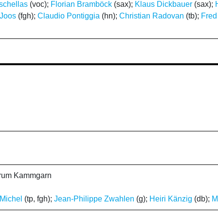
schellas
(voc);
Florian Bramböck
(sax);
Klaus Dickbauer
(sax);
 Joos
(fgh);
Claudio Pontiggia
(hn);
Christian Radovan
(tb);
Fred
ntrum Kammgarn
 Michel
(tp, fgh);
Jean-Philippe Zwahlen
(g);
Heiri Känzig
(db);
M