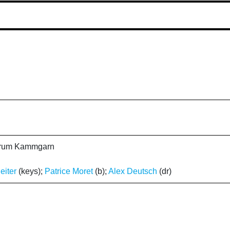
ntrum Kammgarn
eiter
(keys);
Patrice Moret
(b);
Alex Deutsch
(dr)