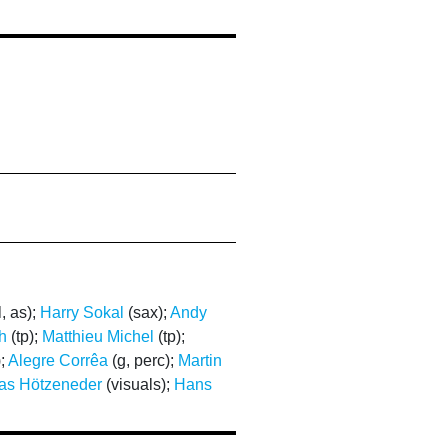
, as);
Harry Sokal
(sax);
Andy
h
(tp);
Matthieu Michel
(tp);
);
Alegre Corrêa
(g, perc);
Martin
s Hötzeneder
(visuals);
Hans