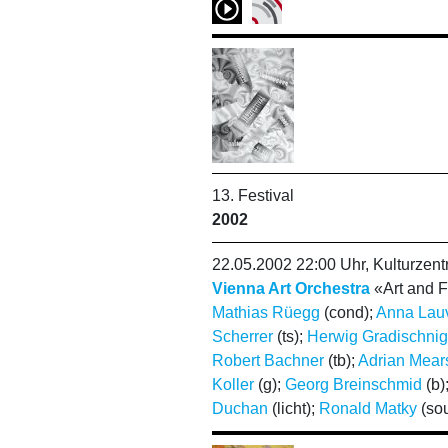
13. Festival
2002
22.05.2002 22:00 Uhr, Kulturze
Vienna Art Orchestra
«Art and 
Mathias Rüegg
(cond);
Anna Lau
Scherrer
(ts);
Herwig Gradischnig
Robert Bachner
(tb);
Adrian Mear
Koller
(g);
Georg Breinschmid
(b)
Duchan
(licht);
Ronald Matky
(so