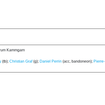
ntrum Kammgarn
y
(tb);
Christian Graf
(g);
Daniel Perrin
(acc, bandoneon);
Pierre