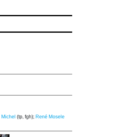
 Michel
(tp, fgh);
René Mosele