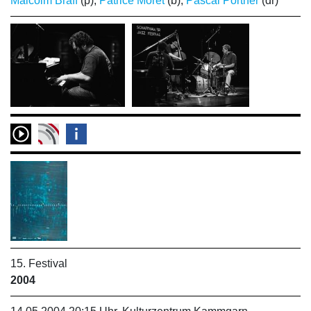
Malcolm Braff
(p);
Patrice Moret
(b);
Pascal Portner
(dr)
15. Festival
2004