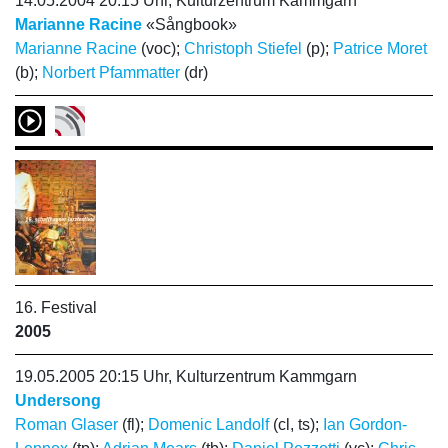
14.05.2004 20:15 Uhr, Kulturzentrum Kammgarn
Marianne Racine
«Sångbook»
Marianne Racine
(voc);
Christoph Stiefel
(p);
Patrice Moret
(b);
Norbert Pfammatter
(dr)
16. Festival
2005
19.05.2005 20:15 Uhr, Kulturzentrum Kammgarn
Undersong
Roman Glaser
(fl);
Domenic Landolf
(cl, ts);
Ian Gordon-