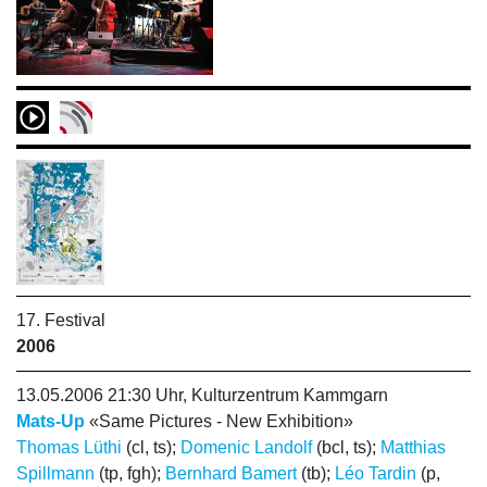
17. Festival
2006
13.05.2006 21:30 Uhr, Kulturzentrum Kammgarn
Mats-Up
«Same Pictures - New Exhibition»
Thomas Lüthi
(cl, ts);
Domenic Landolf
(bcl, ts);
Matthias
Spillmann
(tp, fgh);
Bernhard Bamert
(tb);
Léo Tardin
(p,