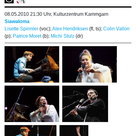
08.05.2010 21:30 Uhr, Kulturzentrum Kammgarn
Siawaloma
Lisette Spinnler
(voc);
Alex Hendriksen
(fl, ts);
Colin Vallon
(p);
Patrice Moret
(b);
Michi Stulz
(dr)