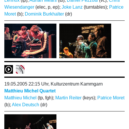
Lennox
(tp);
Adrian Mears
(tb);
Daniel Pezzotti
(vc);
Chris
Wiesendanger
(elec, p, ep);
Joke Lanz
(turntables);
Patrice
Moret
(b);
Dominik Burkhalter
(dr)
19.05.2005 22:15 Uhr, Kulturzentrum Kammgarn
Matthieu Michel Quartet
Matthieu Michel
(tp, fgh);
Martin Reiter
(keys);
Patrice Moret
(b);
Alex Deutsch
(dr)