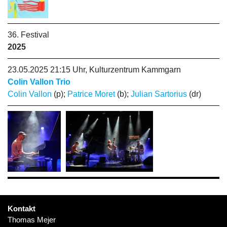
36. Festival
2025
23.05.2025 21:15 Uhr, Kulturzentrum Kammgarn
Colin Vallon Trio
Colin Vallon
(p);
Patrice Moret
(b);
Julian Sartorius
(dr)
Kontakt
Thomas Mejer