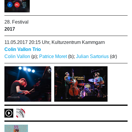
28. Festival
2017
11.05.2017 20:15 Uhr, Kulturzentrum Kammgarn
Colin Vallon Trio
Colin Vallon
(p);
Patrice Moret
(b);
Julian Sartorius
(dr)